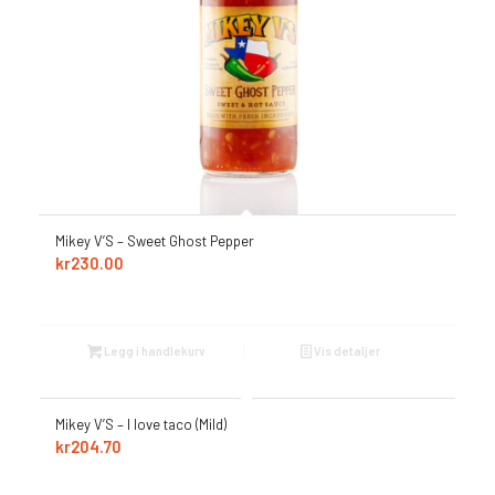
Mikey V’S – Sweet Ghost Pepper
kr
230.00
Legg i handlekurv
Vis detaljer
Mikey V’S – I love taco (Mild)
kr
204.70