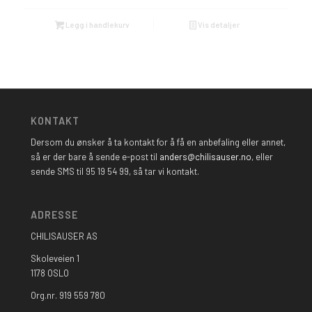
Legg i handlekurv
Vis detaljer
KONTAKT
Dersom du ønsker å ta kontakt for å få en anbefaling eller annet,
så er der bare å sende e-post til
anders@chilisauser.no
, eller
sende SMS til 95 19 54 99, så tar vi kontakt.
ADRESSE
CHILISAUSER AS
Skoleveien 1
1178 OSLO
Org.nr. 919 559 780