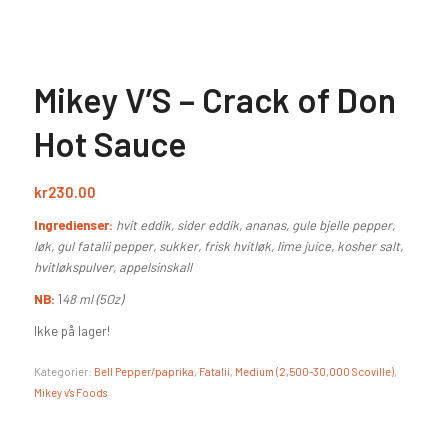
Mikey V’S – Crack of Don
Hot Sauce
kr
230.00
Ingredienser:
hvit eddik, sider eddik, ananas, gule bjelle pepper,
løk, gul fatalii pepper, sukker, frisk hvitløk, lime juice, kosher salt,
hvitløkspulver, appelsinskall
NB:
1
48 ml (5Oz)
Ikke på lager!
Kategorier:
Bell Pepper/paprika
,
Fatalii
,
Medium (2,500-30,000 Scoville)
,
Mikey v's Foods