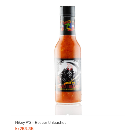
Mikey V’S – Reaper Unleashed
kr
263.35