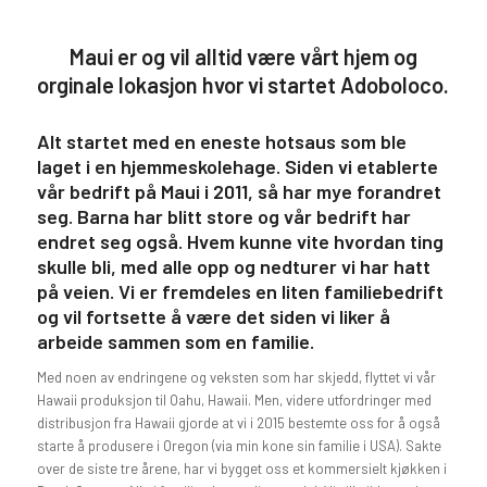
Maui er og vil alltid være vårt hjem og
orginale lokasjon hvor vi startet Adoboloco.
Alt startet med en eneste hotsaus som ble
laget i en hjemmeskolehage. Siden vi etablerte
vår bedrift på Maui i 2011, så har mye forandret
seg. Barna har blitt store og vår bedrift har
endret seg også. Hvem kunne vite hvordan ting
skulle bli, med alle opp og nedturer vi har hatt
på veien. Vi er fremdeles en liten familiebedrift
og vil fortsette å være det siden vi liker å
arbeide sammen som en familie.
Med noen av endringene og veksten som har skjedd, flyttet vi vår
Hawaii produksjon til Oahu, Hawaii. Men, videre utfordringer med
distribusjon fra Hawaii gjorde at vi i 2015 bestemte oss for å også
starte å produsere i Oregon (via min kone sin familie i USA). Sakte
over de siste tre årene, har vi bygget oss et kommersielt kjøkken i