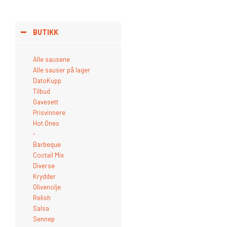
BUTIKK
Alle sausene
Mange av sauspro
Alle sauser på lager
DatoKupp
aller beste sause
Tilbud
finne disse på ch
Gavesett
Prisvinnere
Hot Ones
-
Sort by
Default
Barbeque
Coctail Mix
Diverse
Krydder
Olivenolje
Relish
Salsa
Sennep