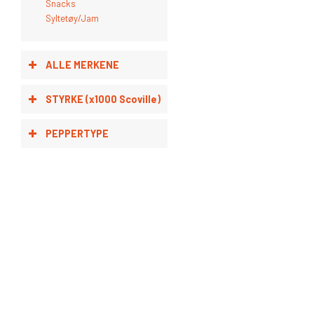
Snacks
Syltetøy/Jam
ALLE MERKENE
STYRKE (x1000 Scoville)
Mikey V’S – Texas Ex’s –
flaske
PEPPERTYPE
kr
258.75
Legg i handlekur
Vis detaljer
Fat Cat – Purry-Purry H
Sauce
kr
174.80
Legg i handlekur