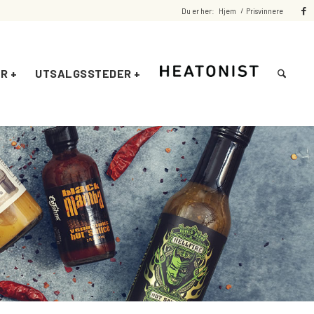
Du er her:
Hjem
/
Prisvinnere
R +
UTSALGSSTEDER +