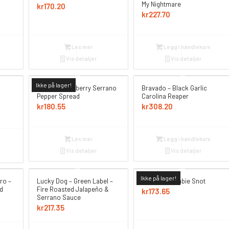
My Nightmare
kr
170.20
kr
227.70
Les mer
Legg i handlekurv
Vis detaljer
Vis detaljer
Ikke på lager!
AGPC – Strawberry Serrano
Bravado – Black Garlic
Pepper Spread
Carolina Reaper
kr
180.55
kr
308.20
Les mer
Legg i handlekurv
Vis detaljer
Vis detaljer
Ikke på lager!
ro –
Lucky Dog – Green Label –
Hellfire – Zombie Snot
d
Fire Roasted Jalapeño &
kr
173.65
Serrano Sauce
kr
217.35