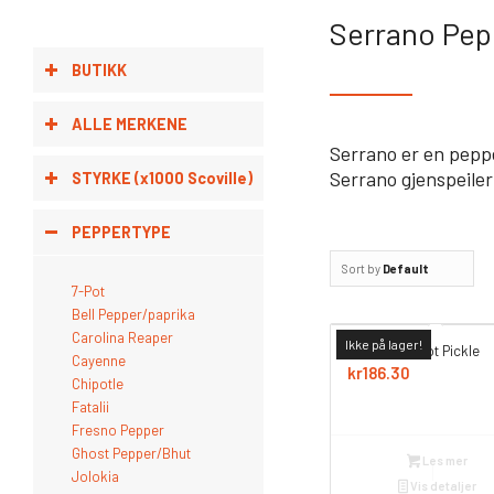
Serrano Pep
BUTIKK
ALLE MERKENE
Serrano er en pepp
Serrano gjenspeiler 
STYRKE (x1000 Scoville)
PEPPERTYPE
Sort by
Default
7-Pot
Bell Pepper/paprika
Carolina Reaper
Ikke på lager!
CaJohns – Hot Pickle
Cayenne
kr
186.30
Chipotle
Fatalii
Fresno Pepper
Ghost Pepper/Bhut
Les mer
Jolokia
Vis detaljer