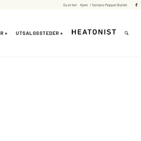
Du er her:
Hjem
/
Serrano Pepper Butikk
R +
UTSALGSSTEDER +