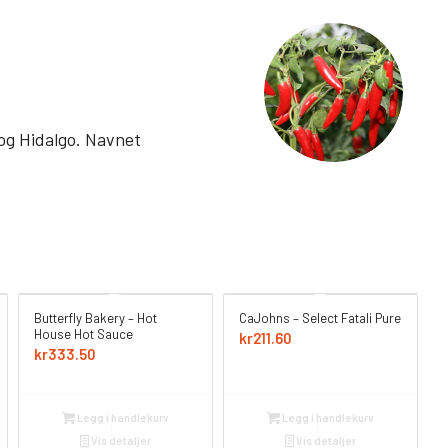
og Hidalgo. Navnet
Butterfly Bakery – Hot
CaJohns – Select Fatali Pure
House Hot Sauce
kr
211.60
kr
333.50
Legg i handlekurv
Legg i handlekurv
Vis detaljer
Vis detaljer