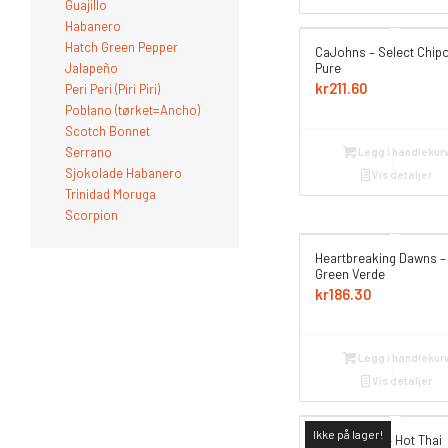
Guajillo
Habanero
Hatch Green Pepper
CaJohns – Select Chipo
Jalapeño
Pure
kr
211.60
Peri Peri (Piri Piri)
Poblano (tørket=Ancho)
Scotch Bonnet
Serrano
Legg i handlekur
Sjokolade Habanero
Vis detaljer
Trinidad Moruga
Scorpion
Heartbreaking Dawns –
Green Verde
kr
186.30
Legg i handlekur
Vis detaljer
Ikke på lager!
Seed Ranch – Hot Thai