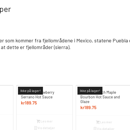
per
er som kommer fra fjellområdene i Mexico, statene Puebla 
at dette er fjellområder (sierra).
Ikke på lager!
Ikke på lager!
Fat Cat – Strawberry
Fat Cat – Peach Maple
Serrano Hot Sauce
Bourbon Hot Sauce and
Glaze
kr
189.75
kr
189.75
Les mer
Les mer
Vis detaljer
Vis detaljer