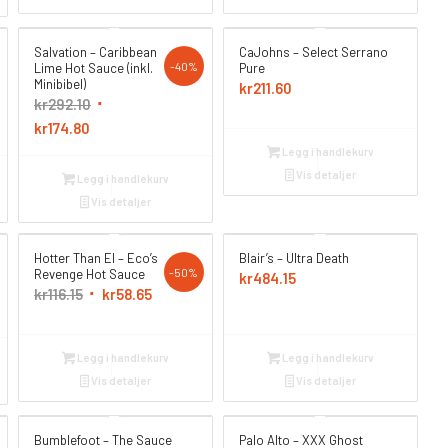
Salvation – Caribbean
CaJohns – Select Serrano
-40%
Lime Hot Sauce (inkl.
Pure
Minibibel)
kr
211.60
Opprinnelig
kr
292.10
Nåværende
pris
kr
174.80
pris
var:
Legg i handlekurv
er:
kr292.10.
Vis detaljer
Legg i handlekurv
kr174.80.
Vis detaljer
Hotter Than El – Eco’s
Blair’s – Ultra Death
-50%
Revenge Hot Sauce
kr
484.15
Opprinnelig
Nåværende
kr
116.15
kr
58.65
pris
pris
var:
er:
Legg i handlekurv
Legg i handlekurv
kr116.15.
kr58.65.
Vis detaljer
Vis detaljer
Bumblefoot – The Sauce
Palo Alto – XXX Ghost