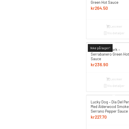
Green Hot Sauce
kr
264.50
Les mer
Vis detaljer
Ikke på lager!
Secret Aardvark –
Serrabanero Green Hot
Sauce
kr
236.90
Les mer
Vis detaljer
Lucky Dog – Dia Del Per
Med Alderwood Smoke
Serrano Pepper Sauce
kr
227.70