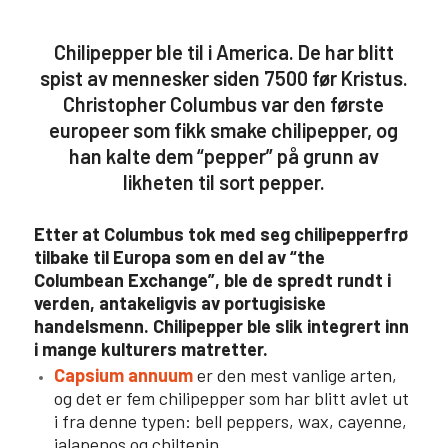
Chilipepper ble til i America. De har blitt
spist av mennesker siden 7500 før Kristus.
Christopher Columbus var den første
europeer som fikk smake chilipepper, og
han kalte dem “pepper” på grunn av
likheten til sort pepper.
Etter at Columbus tok med seg chilipepperfrø
tilbake til Europa som en del av “the
Columbean Exchange”, ble de spredt rundt i
verden, antakeligvis av portugisiske
handelsmenn. Chilipepper ble slik integrert inn
i mange kulturers matretter.
Capsium annuum
er den mest vanlige arten,
og det er fem chilipepper som har blitt avlet ut
i fra denne typen: bell peppers, wax, cayenne,
jalapenos og chiltepin.