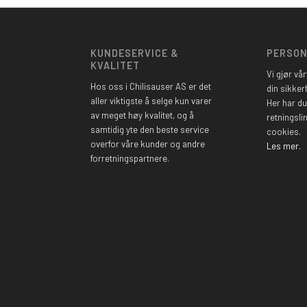
KUNDESERVICE &
PERSO
KVALITET
Vi gjør vår
Hos oss i Chilisauser AS er det
din sikker
aller viktigste å selge kun varer
Her har du
av meget høy kvalitet, og å
retningsli
samtidig yte den beste service
cookies.
overfor våre kunder og andre
Les mer.
forretningspartnere.