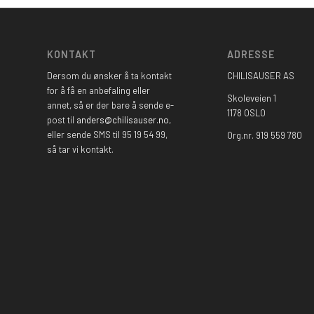
KONTAKT
ADRESSE
Dersom du ønsker å ta kontakt
CHILISAUSER AS
for å få en anbefaling eller
Skoleveien 1
annet, så er der bare å sende e-
1178 OSLO
post til
anders@chilisauser.no
,
eller sende SMS til 95 19 54 99,
Org.nr. 919 559 780
så tar vi kontakt.