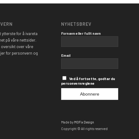
NVERN
NYHETSBREV
Fornavn eller fullt navn
t ytterste for å ivareta
het på våre nettsider.
 oversikt over våre
njer for personvern og
Email
Ved å fortsette, godtar du
personvernreglene
Made by
MOFix Design
Copyright © All rights reserved