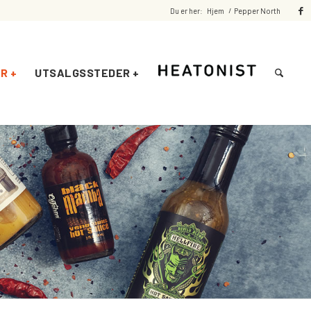
Du er her:
Hjem
/
Pepper North
R +
UTSALGSSTEDER +