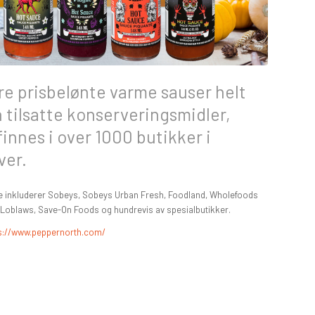
åre prisbelønte varme sauser helt
n tilsatte konserveringsmidler,
finnes i over 1000 butikker i
ver.
e inkluderer Sobeys, Sobeys Urban Fresh, Foodland, Wholefoods
 Loblaws, Save-On Foods og hundrevis av spesialbutikker.
s://www.peppernorth.com/