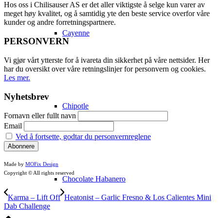
Hos oss i Chilisauser AS er det aller viktigste å selge kun varer av
meget høy kvalitet, og å samtidig yte den beste service overfor våre
kunder og andre forretningspartnere.
Cayenne
PERSONVERN
Vi gjør vårt ytterste for å ivareta din sikkerhet på våre nettsider. Her
har du oversikt over våre retningslinjer for personvern og cookies.
Les mer.
Nyhetsbrev
Chipotle
Fornavn eller fullt navn
Email
Ved å fortsette, godtar du personvernreglene
Made by
MOFix Design
Copyright © All rights reserved
Chocolate Habanero
Karma – Lift Off
Heatonist – Garlic Fresno & Los Calientes Mini
Dab Challenge