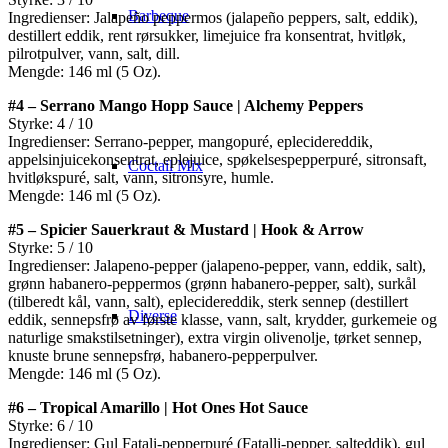
Barbeque
Ingredienser: Jalapeño peppermos (jalapeño peppers, salt, eddik),
destillert eddik, rent rørsukker, limejuice fra konsentrat, hvitløk,
pilrotpulver, vann, salt, dill.
Mengde: 146 ml (5 Oz).
#4 – Serrano Mango Hopp Sauce | Alchemy Peppers
Styrke: 4 / 10
Ingredienser: Serrano-pepper, mangopuré, eplecidereddik,
appelsinjuicekonsentrat, eplejuice, spøkelsespepperpuré, sitronsaft,
Coctail Mix
hvitløkspuré, salt, vann, sitronsyre, humle.
Mengde: 146 ml (5 Oz).
#5 – Spicier Sauerkraut & Mustard | Hook & Arrow
Styrke: 5 / 10
Ingredienser: Jalapeno-pepper (jalapeno-pepper, vann, eddik, salt),
grønn habanero-peppermos (grønn habanero-pepper, salt), surkål
(tilberedt kål, vann, salt), eplecidereddik, sterk sennep (destillert
Diverse
eddik, sennepsfrø av første klasse, vann, salt, krydder, gurkemeie og
naturlige smakstilsetninger), extra virgin olivenolje, tørket sennep,
knuste brune sennepsfrø, habanero-pepperpulver.
Mengde: 146 ml (5 Oz).
#6 – Tropical Amarillo | Hot Ones Hot Sauce
Styrke: 6 / 10
Ingredienser: Gul Fatali-pepperpuré (Fatalli-pepper, salteddik), gul