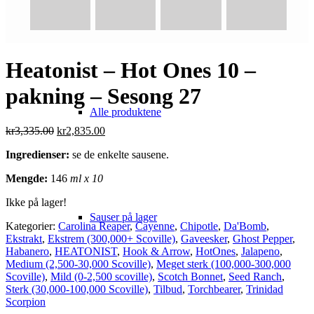
Heatonist – Hot Ones 10 –
pakning – Sesong 27
Alle produktene
Opprinnelig
Nåværende
kr
3,335.00
kr
2,835.00
pris
pris
Ingredienser:
se de enkelte sausene.
var:
er:
kr3,335.00.
kr2,835.00.
Mengde:
146
ml x 10
Ikke på lager!
Sauser på lager
Kategorier:
Carolina Reaper
,
Cayenne
,
Chipotle
,
Da'Bomb
,
Ekstrakt
,
Ekstrem (300,000+ Scoville)
,
Gaveesker
,
Ghost Pepper
,
Habanero
,
HEATONIST
,
Hook & Arrow
,
HotOnes
,
Jalapeno
,
Medium (2,500-30,000 Scoville)
,
Meget sterk (100,000-300,000
Scoville)
,
Mild (0-2,500 scoville)
,
Scotch Bonnet
,
Seed Ranch
,
Sterk (30,000-100,000 Scoville)
,
Tilbud
,
Torchbearer
,
Trinidad
Scorpion