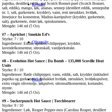
paprika, destillert eddik, gul Scotch Bonnet-puré (Scotch Bonnet,
Krydder
salt, eddik), mango, løk, ananas, sennep (destillert eddik, sennepsfrø
nr. 1, salt, gurkemeie, krydder), vann, rent rørsukker, hvitløk,
linsejuice fra konsentrat, Madras-karripulver (krydder, gurkemeie,
salt), gurkemeie, ristet løk, spisskummen.
Mengde: 146 ml (5 Oz).
#7 – Aprichot | Smokin Ed’s
Styrke: 7 / 10
Olivenolje
Ingredienser: Eddik, aprikos, chilipepper, krydder,
lavendelkonsentrat, sitronskall, vaniljeekstrakt.
Mengde: 146 ml (5 Oz).
#8 – Evolution Hot Sauce | Da Bomb – 135,000 Scoville Heat
Units
Styrke: 8 / 10
Ingredienser: Røde chilipepper, vann, eddik, salt, krydder (inkludert
paprika og gurkemeie), finhakket hvitløk, rørsukker, hvitløkspulver,
Relish
extra virgin olivenolje, løkpulver, sitronsaftkonsentrat, koriander,
mynte.
Mengde: 146 ml (5 Oz).
#9 – Suckerpunch Hot Sauce | Torchbearer
Styrke: 9 / 10
Ingredienser: Løk, Reaper Pepper-mos (Carolina Reaper, destillert