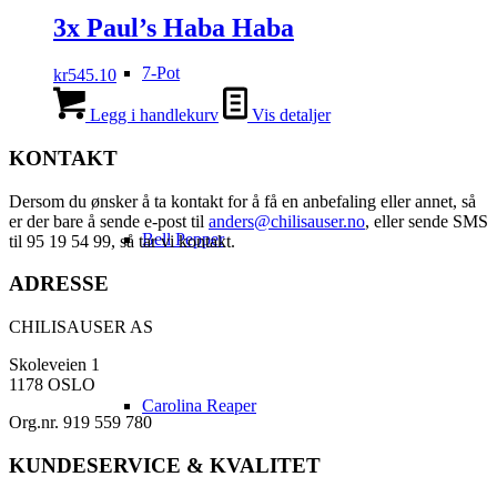
3x Paul’s Haba Haba
7-Pot
kr
545.10
Legg i handlekurv
Vis detaljer
KONTAKT
Dersom du ønsker å ta kontakt for å få en anbefaling eller annet, så
er der bare å sende e-post til
anders@chilisauser.no
, eller sende SMS
Bell Pepper
til 95 19 54 99, så tar vi kontakt.
ADRESSE
CHILISAUSER AS
Skoleveien 1
1178 OSLO
Carolina Reaper
Org.nr. 919 559 780
KUNDESERVICE & KVALITET