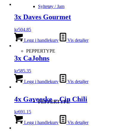
Syltetøy / Jam
3x Daves Gourmet
kr
504.85
Legg i handlekurv
Vis detaljer
PEPPERTYPE
3x CaJohns
kr
585.35
Legg i handlekurv
Vis detaljer
4x Gaveeske – Cin Chili
PEPPERTYPE
kr
691.15
Legg i handlekurv
Vis detaljer