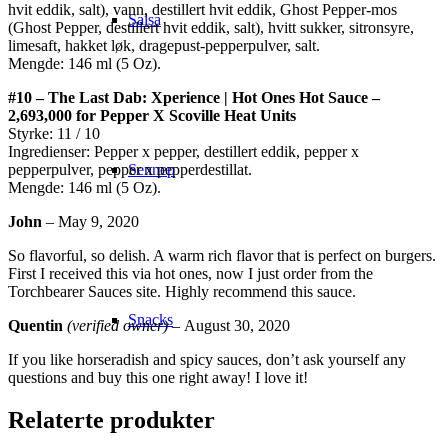
hvit eddik, salt), vann, destillert hvit eddik, Ghost Pepper-mos
Salsa
(Ghost Pepper, destillert hvit eddik, salt), hvitt sukker, sitronsyre,
limesaft, hakket løk, dragepust-pepperpulver, salt.
Mengde: 146 ml (5 Oz).
#10 – The Last Dab: Xperience | Hot Ones Hot Sauce –
2,693,000 for Pepper X Scoville Heat Units
Styrke: 11 / 10
Ingredienser: Pepper x pepper, destillert eddik, pepper x
Sennep
pepperpulver, pepper x pepperdestillat.
Mengde: 146 ml (5 Oz).
John
–
May 9, 2020
So flavorful, so delish. A warm rich flavor that is perfect on burgers.
First I received this via hot ones, now I just order from the
Torchbearer Sauces site. Highly recommend this sauce.
Snacks
Quentin
(verified owner)
–
August 30, 2020
If you like horseradish and spicy sauces, don’t ask yourself any
questions and buy this one right away! I love it!
Relaterte produkter