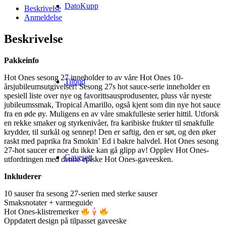
DatoKupp
Beskrivelse
Anmeldelse
Beskrivelse
Pakkeinfo
Hot Ones sesong 27 inneholder to av våre Hot Ones 10-
Tilbud
årsjubileumsutgivelser! Sesong 27s hot sauce-serie inneholder en
spesiell liste over nye og favorittsausprodusenter, pluss vår nyeste
jubileumssmak, Tropical Amarillo, også kjent som din nye hot sauce
fra en øde øy. Muligens en av våre smakfulleste serier hittil. Utforsk
en rekke smaker og styrkenivåer, fra karibiske frukter til smakfulle
krydder, til surkål og sennep! Den er saftig, den er søt, og den øker
raskt med paprika fra Smokin’ Ed i bakre halvdel. Hot Ones sesong
27-hot saucer er noe du ikke kan gå glipp av! Opplev Hot Ones-
Gavesett
utfordringen med denne episke Hot Ones-gaveesken.
Inkluderer
10 sauser fra sesong 27-serien med sterke sauser
Smaksnotater + varmeguide
Hot Ones-klistremerker
Oppdatert design på tilpasset gaveeske