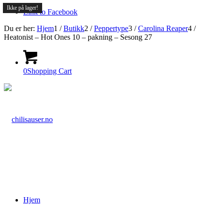
Ikke på lager!
Link to Facebook
Du er her:
Hjem
1
/
Butikk
2
/
Peppertype
3
/
Carolina Reaper
4
/
Heatonist – Hot Ones 10 – pakning – Sesong 27
0
Shopping Cart
Hjem