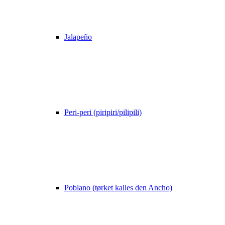
Jalapeño
Peri-peri (piripiri/pilipili)
Poblano (tørket kalles den Ancho)