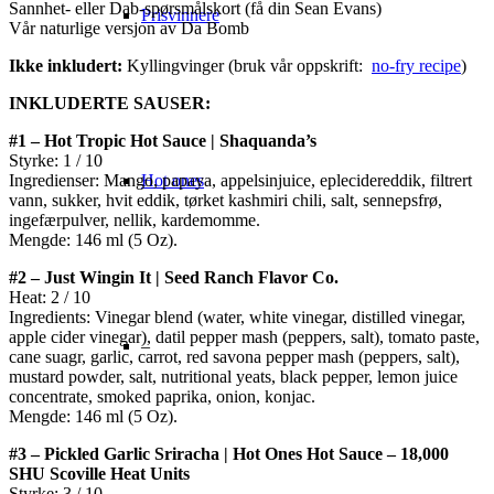
Sannhet- eller Dab-spørsmålskort (få din Sean Evans)
Prisvinnere
Vår naturlige versjon av Da Bomb
Ikke inkludert:
Kyllingvinger (bruk vår oppskrift:
no-fry recipe
)
INKLUDERTE SAUSER:
#1 – Hot Tropic Hot Sauce | Shaquanda’s
Styrke: 1 / 10
Hot ones
Ingredienser: Mango, papaya, appelsinjuice, eplecidereddik, filtrert
vann, sukker, hvit eddik, tørket kashmiri chili, salt, sennepsfrø,
ingefærpulver, nellik, kardemomme.
Mengde: 146 ml (5 Oz).
#2 – Just Wingin It | Seed Ranch Flavor Co.
Heat: 2 / 10
Ingredients: Vinegar blend (water, white vinegar, distilled vinegar,
apple cider vinegar), datil pepper mash (peppers, salt), tomato paste,
–
cane suagr, garlic, carrot, red savona pepper mash (peppers, salt),
mustard powder, salt, nutritional yeats, black pepper, lemon juice
concentrate, smoked paprika, onion, konjac.
Mengde: 146 ml (5 Oz).
#3 – Pickled Garlic Sriracha | Hot Ones Hot Sauce – 18,000
SHU Scoville Heat Units
Styrke: 3 / 10