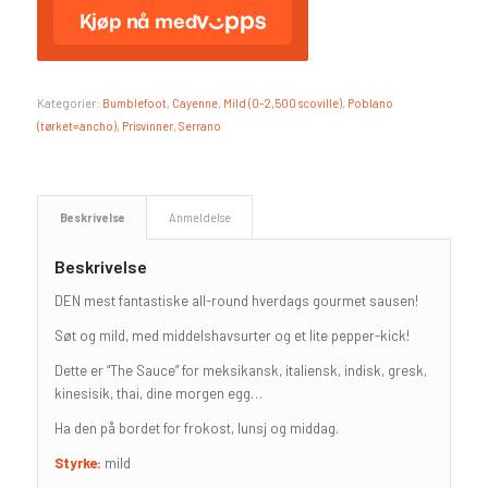
Kategorier:
Bumblefoot
,
Cayenne
,
Mild (0-2,500 scoville)
,
Poblano
(tørket=ancho)
,
Prisvinner
,
Serrano
Beskrivelse
Anmeldelse
Beskrivelse
DEN mest fantastiske all-round hverdags gourmet sausen!
Søt og mild, med middelshavsurter og et lite pepper-kick!
Dette er “The Sauce” for meksikansk, italiensk, indisk, gresk,
kinesisik, thai, dine morgen egg…
Ha den på bordet for frokost, lunsj og middag.
Styrke:
mild