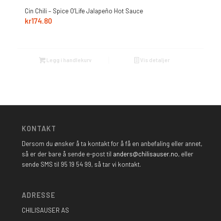
Cin Chili – Spice O’Life Jalapeño Hot Sauce
kr
174.80
Legg i handlekurv
Vis detaljer
KONTAKT
Dersom du ønsker å ta kontakt for å få en anbefaling eller annet,
så er der bare å sende e-post til
anders@chilisauser.no
, eller
sende SMS til 95 19 54 99, så tar vi kontakt.
ADRESSE
CHILISAUSER AS