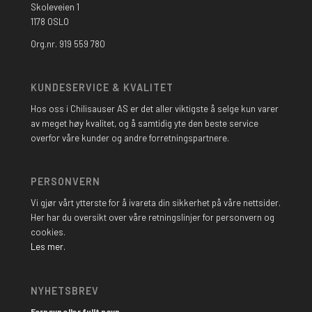
Skoleveien 1
1178 OSLO
Org.nr. 919 559 780
KUNDESERVICE & KVALITET
Hos oss i Chilisauser AS er det aller viktigste å selge kun varer
av meget høy kvalitet, og å samtidig yte den beste service
overfor våre kunder og andre forretningspartnere.
PERSONVERN
Vi gjør vårt ytterste for å ivareta din sikkerhet på våre nettsider.
Her har du oversikt over våre retningslinjer for personvern og
cookies.
Les mer.
NYHETSBREV
Fornavn eller fullt navn