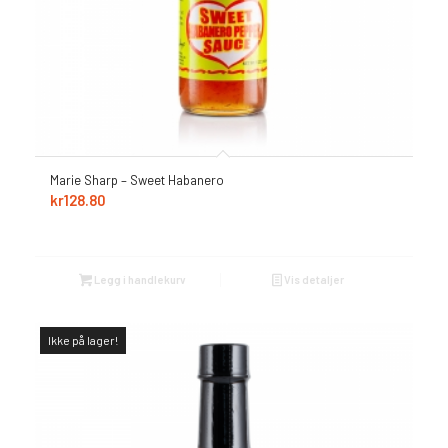
Marie Sharp – Sweet Habanero
kr
128.80
Legg i handlekurv
Vis detaljer
Ikke på lager!