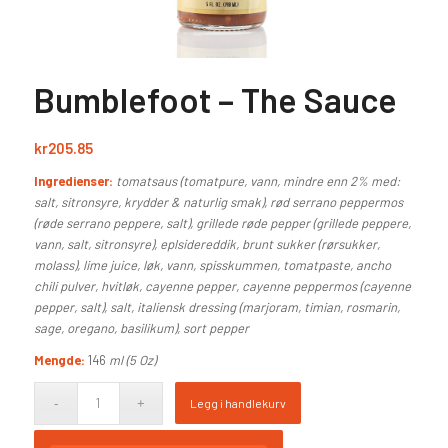
Bumblefoot – The Sauce
kr
205.85
Ingredienser:
tomatsaus (tomatpure, vann, mindre enn 2% med:
salt, sitronsyre, krydder & naturlig smak), rød serrano peppermos
(røde serrano peppere, salt), grillede røde pepper (grillede peppere,
vann, salt, sitronsyre), eplsidereddik, brunt sukker (rørsukker,
molass), lime juice, løk, vann, spisskummen, tomatpaste, ancho
chili pulver, hvitløk, cayenne pepper, cayenne peppermos (cayenne
pepper, salt), salt, italiensk dressing (marjoram, timian, rosmarin,
sage, oregano, basilikum), sort pepper
Mengde:
146
ml (5 Oz)
Legg i handlekurv