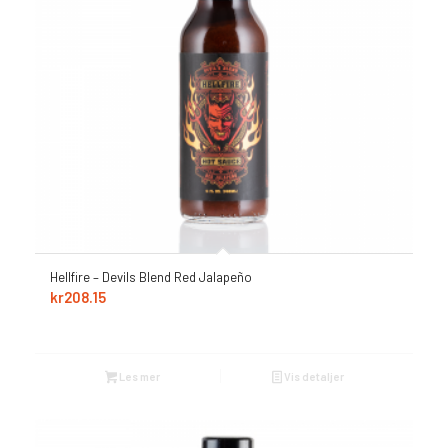
Hellfire – Devils Blend Red Jalapeño
kr
208.15
Les mer
Vis detaljer