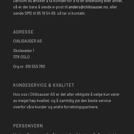
Dersom du ønsker å ta kontakt for å få en anbefaling eller annet,
så er der bare å sende e-post til
anders@chilisauser.no
, eller
sende SMS til 95 19 54 99, så tar vi kontakt.
ADRESSE
CHILISAUSER AS
Skoleveien 1
1178 OSLO
Org.nr. 919 559 780
KUNDESERVICE & KVALITET
Hos oss i Chilisauser AS er det aller viktigste å selge kun varer
av meget høy kvalitet, og å samtidig yte den beste service
overfor våre kunder og andre forretningspartnere.
PERSONVERN