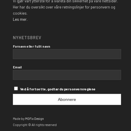
Vi gjør vårt ytterste for å ivareta din sikkerhet på våre nettsider.
Her har du oversikt over våre retningslinjer for personvern og
cookies.
Les mer.
NYHETSBREV
Fornavn eller fullt navn
Email
Ved å fortsette, godtar du personvernreglene
Made by
MOFix Design
Copyright © All rights reserved