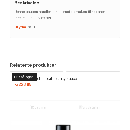
Beskrivelse
Denne sausen handler om blomstersmaken til habanero
med et lite snev av søthet.
Styrke:
8/10
Relaterte produkter
Ikke på lager!
Dave’s Gourmet – Total Insanity Sauce
kr
228.85
Les mer
Vis detaljer