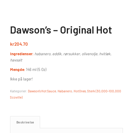
Dawson’s – Original Hot
kr
204.70
Ingredienser:
habanero, eddik, rørsukker, olivenolje, hvitløk,
havsalt
Mengde:
146 ml (5 Oz)
Ikke på lager!
Kategorier:
Dawson's Hot Sauce
,
Habanero
,
HotOnes
,
Sterk (30,000-100,000
Scoville)
Beskrivelse