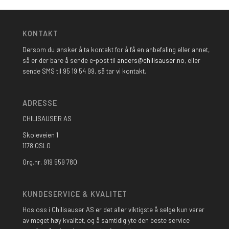
KONTAKT
Dersom du ønsker å ta kontakt for å få en anbefaling eller annet,
så er der bare å sende e-post til
anders@chilisauser.no
, eller
sende SMS til 95 19 54 99, så tar vi kontakt.
ADRESSE
CHILISAUSER AS
Skoleveien 1
1178 OSLO
Org.nr. 919 559 780
KUNDESERVICE & KVALITET
Hos oss i Chilisauser AS er det aller viktigste å selge kun varer
av meget høy kvalitet, og å samtidig yte den beste service