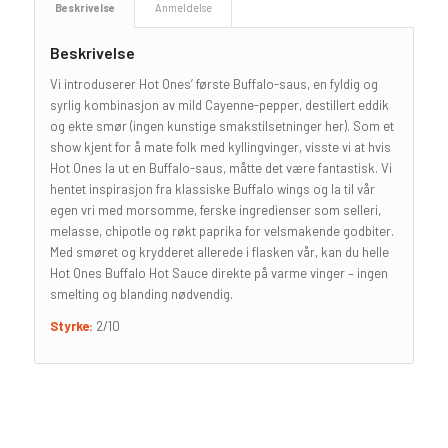
Beskrivelse
Anmeldelse
Beskrivelse
Vi introduserer Hot Ones’ første Buffalo-saus, en fyldig og
syrlig kombinasjon av mild Cayenne-pepper, destillert eddik
og ekte smør (ingen kunstige smakstilsetninger her). Som et
show kjent for å mate folk med kyllingvinger, visste vi at hvis
Hot Ones la ut en Buffalo-saus, måtte det være fantastisk. Vi
hentet inspirasjon fra klassiske Buffalo wings og la til vår
egen vri med morsomme, ferske ingredienser som selleri,
melasse, chipotle og røkt paprika for velsmakende godbiter.
Med smøret og krydderet allerede i flasken vår, kan du helle
Hot Ones Buffalo Hot Sauce direkte på varme vinger – ingen
smelting og blanding nødvendig.
Styrke:
2/10