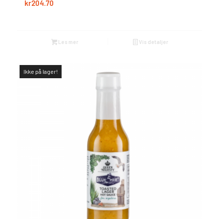
kr
204.70
Les mer
Vis detaljer
Ikke på lager!