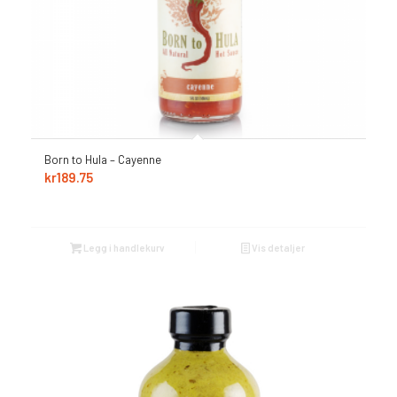
Born to Hula – Cayenne
kr
189.75
Legg i handlekurv
Vis detaljer