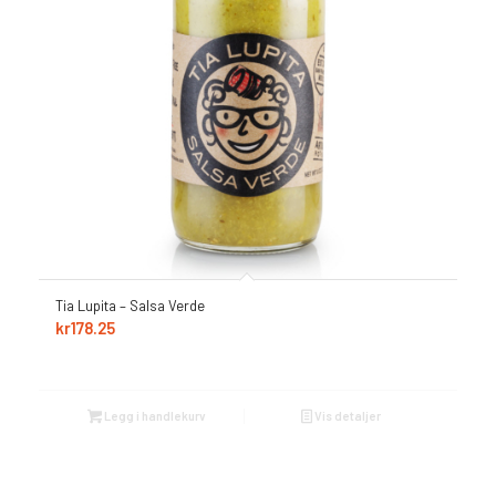
Tia Lupita – Salsa Verde
kr
178.25
Legg i handlekurv
Vis detaljer