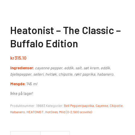
Heatonist – The Classic –
Buffalo Edition
kr
315.10
Ingredienser:
cayenne pepper, eddik, salt, søt krem, eddik,
bjellepepper, selleri, hvitløk, chipotle, røkt paprika, habanero.
Mengde:
146
ml
Ikke på lager!
Produktnummer:
19683
Kategorier:
Bell Pepper/paprika
,
Cayenne
,
Chipotle
,
Habanero
,
HEATONIST
,
HotOnes
,
Mild (0-2,500 scoville)